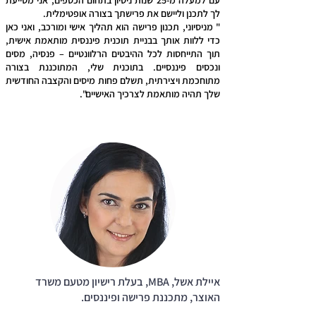
עם למעלה מ-25 שנות ניסיון בתחום הכספים, אני מסייעת
לך לתכנן וליישם את פרישתך בצורה אופטימלית.
" מניסיוני, תכנון פרישה הוא תהליך אישי ומורכב, ואני כאן
כדי ללוות אותך בבניית תוכנית פיננסית מותאמת אישית,
תוך התייחסות לכל ההיבטים הרלוונטיים – פנסיה, מסים
ונכסים פיננסיים. בתוכנית שלי, המתוכננת בצורה
מתוחכמת ויצירתית, תשלם פחות מיסים והקצבה החודשית
שלך תהיה מותאמת לצרכיך האישיים".
איילת אשל, MBA, בעלת רישיון מטעם משרד
האוצר, מתכננת פרישה ופיננסים.