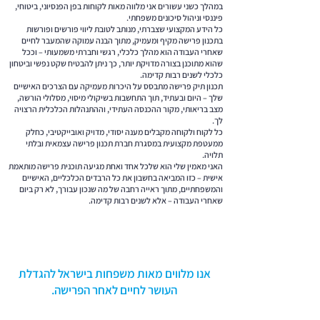
במהלך כשני עשורים אני מלווה מאות לקוחות בפן הפנסיוני, ביטוחי,
פיננסי וניהול סיכונים משפחתי.
כל הידע המקצועי שצברתי, מנותב לטובת ליווי פורשים ופורשות
בתכנון פרישה מקיף ומעמיק, מתוך הבנה עמוקה שהמעבר לחיים
שאחרי העבודה הוא מהלך כלכלי, רגשי וחברתי משמעותי – וככל
שהוא מתוכנן בצורה מדויקת יותר, כך ניתן להבטיח שקט נפשי וביטחון
כלכלי לשנים רבות קדימה.
תכנון תיק פרישה מתבסס על היכרות מעמיקה עם הצרכים האישיים
שלך – היום ובעתיד, תוך התחשבות בשיקולי מיסוי, מסלולי הורשה,
מצב בריאותי, מקור ההכנסה העתידי, וההתנהלות הכלכלית הרצויה
לך.
כל לקוח ולקוחה מקבלים מענה יסודי, מדויק ואובייקטיבי, כחלק
ממעטפת מקצועית במסגרת חברת תכנון פרישה עצמאית ובלתי
תלויה.
האני מאמין שלי הוא שלכל אחד ואחת מגיעה תוכנית פרישה מותאמת
אישית – כזו המביאה בחשבון את כל הרבדים הכלכליים, האישיים
והמשפחתיים, מתוך ראייה רחבה של מה שנכון עבורך, לא רק ביום
שאחרי העבודה – אלא לשנים רבות קדימה.
אנו מלווים מאות משפחות בישראל להגדלת
העושר לחיים לאחר הפרישה.