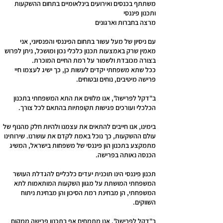
משתתף בכנסים ואירועים בינלאומ
יים בתחום ההשקעות
ותכנון פיננסי
מרצה בחברות וארגונים
עם ניסיון של מעל עשור בתחום הפיננסי והפנסיוני, אני
מאמין שרק באמצעות תכנון כלכלי נכון ומושכל, ניתן לפרוש
בצורה מכובדת ולשמור על רמת החיים המוכרת.
ככל שתא משפחתי יקדים לעשות כן, כך ישיג לעצמו חיי
פרישה מיטיבים, נוחים ובטוחים.
ב"דקל לפרישה", אנו מלווים את התא המשפחתי בתכנון
הכלכלי ועורכים פגישות תקופתיות בהתאם לכל צורך.
בימינו, אנו חייבים להתאים את עצמנו ולהיות חלק מהנוף של
עולם ההשקעות, כך נוכל באמת לקדם את עושרנו. שירותינו
מתמקצע בתכנון הון פיננסי של משפחות בישראל, המשיג
הכנסה נאותה בפרישה.
תכנון פיננסי הינו תוכנית יעדים כלכליים להגדלת העושר
המשפחתי המושתת על מגוון השקעות המותאמות לתא
המשפחתי, הן מבחינת רמת הסיכון והן מבחינת ניתוח
השווקים.
ב"דקל לפרישה", אנו מתמחים אף בתכנון פרישה ממקום