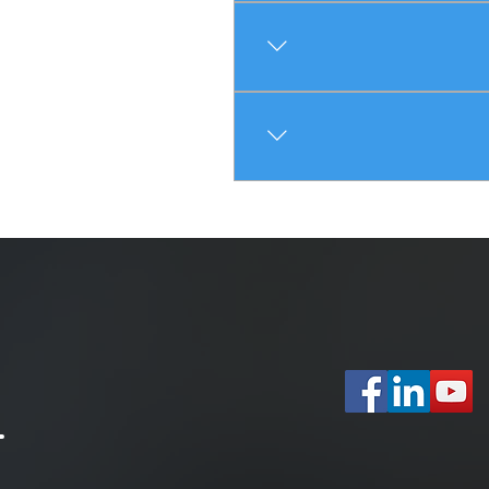
בהנחה שאין תשלום מס על הקצבה
זה משיכת פיצויים, רצף זכויות או
סף. ישנם מקרים שטפסי 161 אינם נכונים לרעת העובד, ויש לתקנם. חשוב מאד לא
. אם זה כהון — יחול רק מס רווח