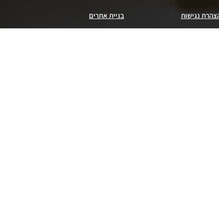
צהרת נגישות
בניית אתרים
★★★★
טופלתי ע״י דקל חן שהפגין ידע רב וסבלנות
תרה. נתן לי הרגשה שאני בידיים טובות
נה ואעקנין
קוחה פורשת