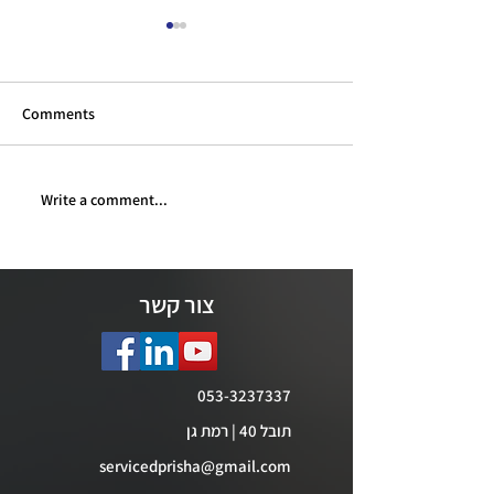
Comments
Write a comment...
מדברים פרישה - פרק 150 -
מדברים פרישה - פרק 151 -
ירה בקרנות הפנסיה
מענק מעבר לנשים בגיל פרישה
- 21.7.26
צור קשר
053-3237337
תובל 40 | רמת גן
servicedprisha@gmail.com