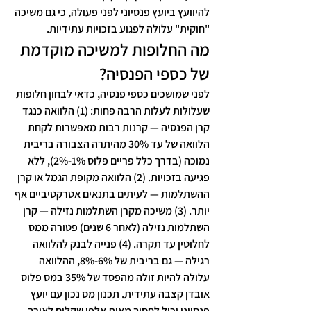
להיוועץ ביועץ פנסיוני לפני פעולה, כי גם משיכה 
"חוקית" עלולה לפגוע בזכויות עתידיות.
מה החלופות למשיכה מוקדמת 
של כספי הפנסיה?
לפני שמושכים כספי פנסיה, כדאי לבחון חלופות 
שעלולות לעלות הרבה פחות: (1) הלוואה כנגד 
קרן הפנסיה — קרנות רבות מאפשרות לקחת 
הלוואה של עד 30% מהיתרה הצבורה בריבית 
נמוכה (בדרך כלל פריים פלוס 1%-2%), ללא 
פגיעה בזכויות. (2) הלוואה מקופת הגמל או קרן 
ההשתלמות — לעיתים בתנאים אטרקטיביים אף 
יותר. (3) משיכה מקרן השתלמות נזילה — קרן 
השתלמות נזילה (לאחר 6 שנים) פטורה ממס 
לחלוטין עד תקרה. (4) פנייה לבנק להלוואה 
רגילה — גם בריבית של 6%-8%, ההלוואה 
עלולה להיות זולה מהפסד של 35% במס פלוס 
אובדן קצבה עתידית. תכנון מס נכון עם יועץ 
פנסיוני יכול לחסוך מאות אלפי שקלים לאורך 