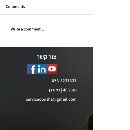
Comments
Write a comment...
מדברים פרישה - פרק 150 -
מדברים פרישה - פרק 151 -
ירה בקרנות הפנסיה
מענק מעבר לנשים בגיל פרישה
- 21.7.26
צור קשר
053-3237337
תובל 40 | רמת גן
servicedprisha@gmail.com