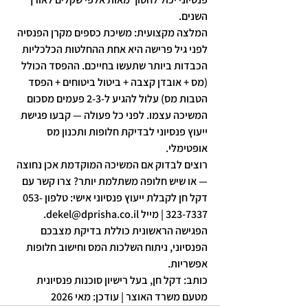
השנים.
המלצה מקצועית: משיכת כספים מקרן הפנסיה 
לפני גיל פרישה היא אחת ההחלטות הכלכליות 
הכבדות ביותר שתעשו בחייכם. ההפסד הכולל 
(מס + אובדן קצבה + ביטול ביטוחים + הפסד 
הטבות מס) עלול להגיע ל-2-3 פעמים מסכום 
המשיכה עצמו. לפני כל פעולה — קבעו פגישת 
ייעוץ פנסיוני לבדיקת חלופות ותכנון מס 
אופטימלי.
רוצים לבדוק אם המשיכה המוקדמת אכן נחוצה 
— או שיש חלופה משתלמת יותר? צרו קשר עם 
דקל חן לקבלת ייעוץ פנסיוני אישי: טלפון 053-
323-7337 | מייל dekel@dprisha.co.il. 
הפגישה הראשונית כוללת בדיקת מצבכם 
הפנסיוני, ניתוח השלכות המס וחישוב חלופות 
אפשריות.
כותב: דקל חן, בעל רישיון סוכנות פנסיונית 
מטעם משרד האוצר | עודכן: מאי 2026