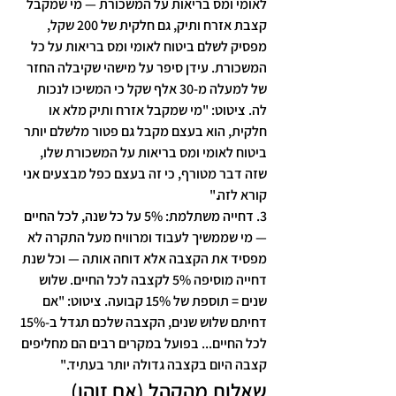
לאומי ומס בריאות על המשכורת
 — מי שמקבל 
קצבת אזרח ותיק, גם חלקית של 200 שקל, 
מפסיק לשלם ביטוח לאומי ומס בריאות על כל 
המשכורת. עידן סיפר על מישהי שקיבלה החזר 
של למעלה מ-30 אלף שקל כי המשיכו לנכות 
לה. ציטוט: "מי שמקבל אזרח ותיק מלא או 
חלקית, הוא בעצם מקבל גם פטור מלשלם יותר 
ביטוח לאומי ומס בריאות על המשכורת שלו, 
שזה דבר מטורף, כי זה בעצם כפל מבצעים אני 
קורא לזה."
3. 
דחייה משתלמת: 5% על כל שנה, לכל החיים
— מי שממשיך לעבוד ומרוויח מעל התקרה לא 
מפסיד את הקצבה אלא דוחה אותה — וכל שנת 
דחייה מוסיפה 5% לקצבה לכל החיים. שלוש 
שנים = תוספת של 15% קבועה. ציטוט: "אם 
דחיתם שלוש שנים, הקצבה שלכם תגדל ב-15% 
לכל החיים... בפועל במקרים רבים הם מחליפים 
קצבה היום בקצבה גדולה יותר בעתיד."
שאלות מהקהל (אם זוהו)