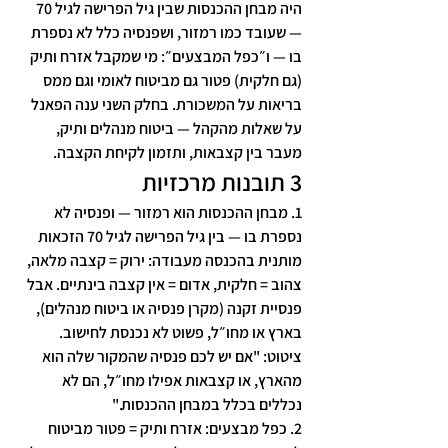
היה מבחן ההכנסות שבין גיל הפרישה לגיל 70 
— שעובד כמו רמזור, ושפנסיה כלל לא נספרת 
בו — ו״כפל המבצעים״: מי שמקבל אזרח ותיק 
(גם חלקית) פטור גם מביטוח לאומי וגם ממס 
בריאות על המשכורת. בחלק השני ענה הפאנל 
על שאלות מהקהל — ביטוח מנהלים ותיק, 
מעבר בין קצבאות, ותזמון לקיחת הקצבה.
3 תובנות מרכזיות
1. 
מבחן ההכנסות הוא רמזור — ופנסיה לא 
נספרת בו
 — בין גיל הפרישה לגיל 70 הזכאות 
מותנית בהכנסה מעבודה: ירוק = קצבה מלאה, 
צהוב = חלקית, אדום = אין קצבה בינתיים. אבל 
פנסיית זקנה (מקרן פנסיה או ביטוח מנהלים), 
בארץ או מחו״ל, פשוט לא נכנסת לחישוב. 
ציטוט: "אם יש לכם פנסיה שהמקור שלה הוא 
מהארץ, או קצבאות אפילו מחו״ל, הם לא 
נכללים בכלל במבחן ההכנסות."
2. 
כפל מבצעים: אזרח ותיק = פטור מביטוח 