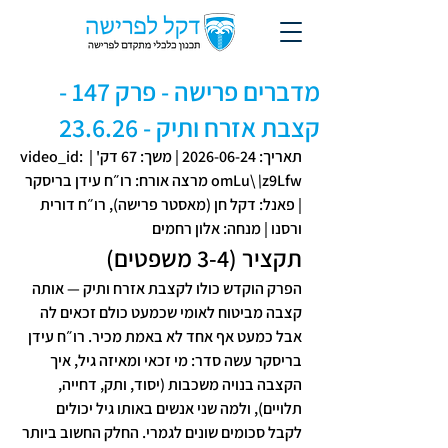
מדברים פרישה - פרק 147 -
קצבת אזרח ותיק - 23.6.26
תאריך
: 2026-06-24 | 
משך
: 67 דק' | 
: 
id
_
video
z9Lfw 
\
omLu\
מרצה אורח
: רו״ח עידן בריסקר 
| 
פאנל
: דקל חן (מאסטר פרישה), רו״ח דורית 
ורסנו | 
מנחה
: אלון רחמים
תקציר (3-4 משפטים)
הפרק הוקדש כולו לקצבת אזרח ותיק — אותה 
קצבה מביטוח לאומי שכמעט כולם זכאים לה 
אבל כמעט אף אחד לא באמת מכיר. רו״ח עידן 
בריסקר עשה סדר: מי זכאי ומאיזה גיל, איך 
הקצבה בנויה משכבות (יסוד, ותק, דחייה, 
תלויים), ולמה שני אנשים באותו גיל יכולים 
לקבל סכומים שונים לגמרי. החלק החשוב ביותר 