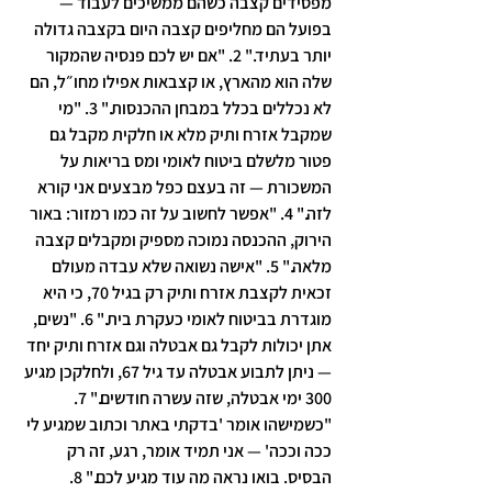
מפסידים קצבה כשהם ממשיכים לעבוד — 
בפועל הם מחליפים קצבה היום בקצבה גדולה 
יותר בעתיד." 2. "אם יש לכם פנסיה שהמקור 
שלה הוא מהארץ, או קצבאות אפילו מחו״ל, הם 
לא נכללים בכלל במבחן ההכנסות." 3. "מי 
שמקבל אזרח ותיק מלא או חלקית מקבל גם 
פטור מלשלם ביטוח לאומי ומס בריאות על 
המשכורת — זה בעצם כפל מבצעים אני קורא 
לזה." 4. "אפשר לחשוב על זה כמו רמזור: באור 
הירוק, ההכנסה נמוכה מספיק ומקבלים קצבה 
מלאה." 5. "אישה נשואה שלא עבדה מעולם 
זכאית לקצבת אזרח ותיק רק בגיל 70, כי היא 
מוגדרת בביטוח לאומי כעקרת בית." 6. "נשים, 
אתן יכולות לקבל גם אבטלה וגם אזרח ותיק יחד 
— ניתן לתבוע אבטלה עד גיל 67, ולחלקכן מגיע 
300 ימי אבטלה, שזה עשרה חודשים." 7. 
"כשמישהו אומר 'בדקתי באתר וכתוב שמגיע לי 
ככה וככה' — אני תמיד אומר, רגע, זה רק 
הבסיס. בואו נראה מה עוד מגיע לכם." 8. 