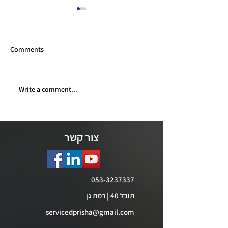
Comments
Write a comment...
מדברים פרישה - פרק 150 -
מדברים פרישה - פרק 151 -
ירה בקרנות הפנסיה
מענק מעבר לנשים בגיל פרישה
- 21.7.26
צור קשר
053-3237337
תובל 40 | רמת גן
servicedprisha@gmail.com